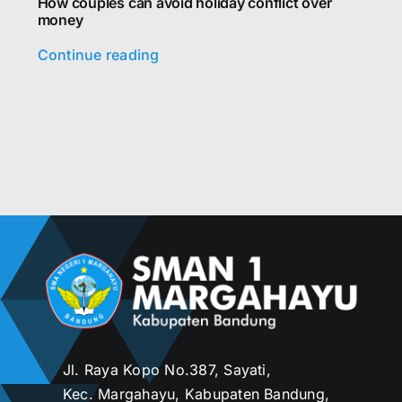
How couples can avoid holiday conflict over
money
Continue reading
Jl. Raya Kopo No.387, Sayati,
Kec. Margahayu, Kabupaten Bandung,