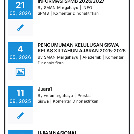
INFORMASI SPMB 2026/2027
21
By
SMAN Margahayu
|
INFO
05, 2026
pada
SPMB
|
Komentar Dinonaktifkan
INFORMASI
SPMB
2026/2027
PENGUMUMAN KELULUSAN SISWA
4
KELAS XII TAHUN AJARAN 2025-2026
05, 2026
By
SMAN Margahayu
|
Akademik
|
Komentar
pada
Dinonaktifkan
PENGUMUMAN
KELULUSAN
SISWA
KELAS
Juara1
11
XII
By
webmargahayu
|
Prestasi
TAHUN
09, 2025
pada
Siswa
|
Komentar Dinonaktifkan
AJARAN
Juara1
2025-
2026
UJIAN NASIONAL