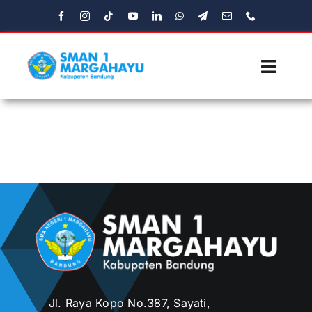
Skip
to
content
Toggl
Navig
Beranda
Profil
Fasilitas
Ekstrakulikuler
Media
Jl. Raya Kopo No.387, Sayati,
Aplikasi