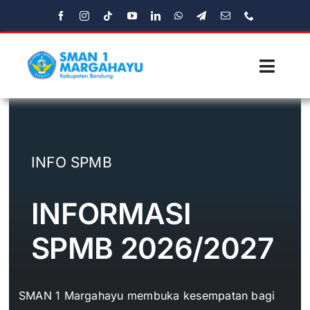
Skip
to
content
Toggl
Navig
Beranda
Profil
INFO SPMB
Fasilitas
INFORMASI
Ekstrakulikuler
SPMB 2026/2027
Media
SMAN 1 Margahayu membuka kesempatan bagi
Aplikasi