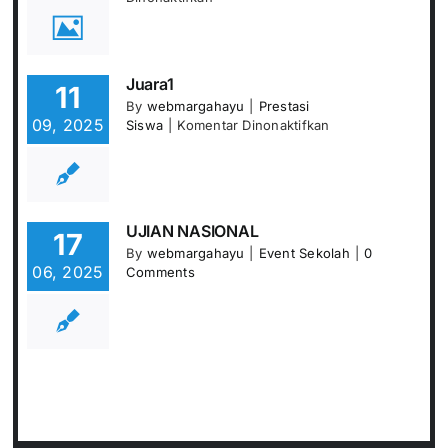
PENGUMUMAN
KELULUSAN
SISWA
KELAS
Juara1
11
XII
By
webmargahayu
|
Prestasi
TAHUN
09, 2025
pada
Siswa
|
Komentar Dinonaktifkan
AJARAN
Juara1
2025-
2026
UJIAN NASIONAL
17
By
webmargahayu
|
Event Sekolah
|
0
06, 2025
Comments