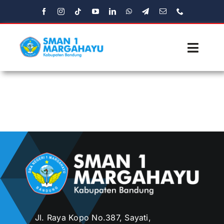
Skip
to
content
Toggl
Navig
Beranda
Profil
Fasilitas
Ekstrakulikuler
Media
Jl. Raya Kopo No.387, Sayati,
Aplikasi