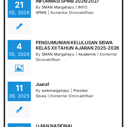
INFORMASI SPMB 2026/2027
21
By
SMAN Margahayu
|
INFO
05, 2026
pada
SPMB
|
Komentar Dinonaktifkan
INFORMASI
SPMB
2026/2027
PENGUMUMAN KELULUSAN SISWA
4
KELAS XII TAHUN AJARAN 2025-2026
05, 2026
By
SMAN Margahayu
|
Akademik
|
Komentar
pada
Dinonaktifkan
PENGUMUMAN
KELULUSAN
SISWA
KELAS
Juara1
11
XII
By
webmargahayu
|
Prestasi
TAHUN
09, 2025
pada
Siswa
|
Komentar Dinonaktifkan
AJARAN
Juara1
2025-
2026
UJIAN NASIONAL