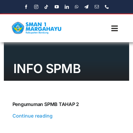
Skip
to
content
Toggl
Navig
Beranda
INFO SPMB
Profil
Fasilitas
Ekstrakulikuler
Pengumuman SPMB TAHAP 2
Continue reading
Media
Aplikasi