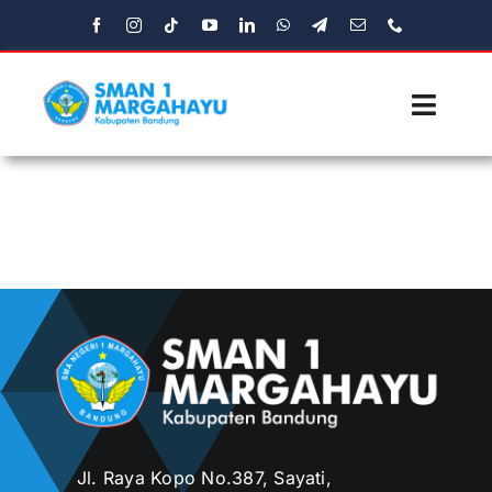
Skip
to
content
Toggl
Navig
Beranda
Profil
Fasilitas
Ekstrakulikuler
Media
Jl. Raya Kopo No.387, Sayati,
Aplikasi